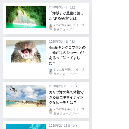
2020年3月7日 (土)
「海賊」が重宝に使っ
た“ある秘境”とは
7つの海を楽しもう！世
界さまぁ～リゾート
2020年3月4日 (水)
4ｍ級キングコブラとの
「命がけのショー」が
あるって知ってまし
た？
7つの海を楽しもう！世
界さまぁ～リゾート
2020年2月23日 (日)
カリブ海の島で体験で
きる超エキサイティン
グなビーチとは？
7つの海を楽しもう！世
界さまぁ～リゾート
2020年2月18日 (火)