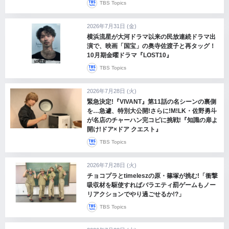
TBS Topics
2026年7月31日 (金)
横浜流星が大河ドラマ以来の民放連続ドラマ出
演で、映画「国宝」の奥寺佐渡子と再タッグ！
10月期金曜ドラマ『LOST10』
TBS Topics
2026年7月28日 (火)
緊急決定!『VIVANT』第11話の名シーンの裏側
を…急遽、特別大公開!さらに!M!LK・佐野勇斗
が名店のチャーハン完コピに挑戦!『知識の扉よ
開け!ドア×ドア クエスト』
TBS Topics
2026年7月28日 (火)
チョコプラとtimeleszの原・篠塚が挑む!「衝撃
吸収材を駆使すればバラエティ罰ゲームもノー
リアクションでやり過ごせるか!?」
TBS Topics