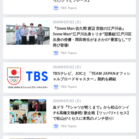
った!グッとフレーズ』
TBS Topics
2026年8月3日 (月)
『Snow Man 佐久間 渡辺 宮舘の江戸川会』
Snow Man“江戸川出身トリオ”冠番組!江戸川区
出身の俳優・岡田将生がまさかの“番宣なし”で
再び登場!
TBS Topics
2026年8月3日 (月)
TBSテレビ、JOCと 「TEAM JAPANオフィシ
ャルブロードキャスター」契約を締結
TBS Topics
2026年8月3日 (月)
金ドラ『Tシャツが乾くまで』から松山ケンイ
チ&高橋文哉参戦! 新企画【ツッパリ×ミセス】
で松山がミセスに本気のメンチ切り!
TBS Topics