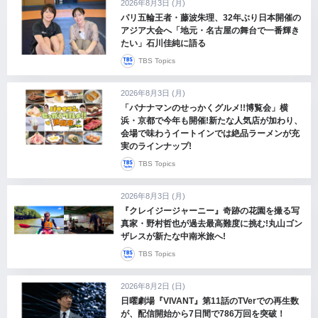
2026年8月3日 (月)
パリ五輪王者・藤波朱理、32年ぶり日本開催の
アジア大会へ「地元・名古屋の舞台で一番輝き
たい」石川佳純に語る
TBS Topics
2026年8月3日 (月)
「バナナマンのせっかくグルメ!!博覧会」横
浜・京都で今年も開催!新たな人気店が加わり、
会場で味わうイートインでは絶品ラーメンが充
実のラインナップ!
TBS Topics
2026年8月3日 (月)
『クレイジージャーニー』奇跡の花園を撮る写
真家・野村哲也が過去最高難度に挑む!丸山ゴン
ザレスが新たな中南米旅へ!
TBS Topics
2026年8月2日 (日)
日曜劇場『VIVANT』第11話のTVerでの再生数
が、配信開始から7日間で786万回を突破！