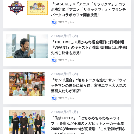
『SASUKE』×『アニメ「リラックマ」』コラ
ボ決定!&『アニメ「リラックマ」』× ブランチ
パークコラボカフェ開催決定!
TBS Topics
2026年8月6日 (木)
『THE TIME,』8月から毎週金曜日に日曜劇場
『VIVANT』のキャストが生出演!初回は山中崇!
先出し映像も必見!
TBS Topics
2026年8月6日 (木)
『サンド屋台』“箸もトークも進む”サンドウィ
ッチマンの屋台に菜々緒、宮澤エマら大人気の
芸能人たちが来店!
TBS Topics
2026年8月3日 (月)
「倍倍FIGHT!」「はちゃめちゃわちゃライ
フ!」を生んだ令和のメガヒットメーカー玉屋
2060%(Wienners)が初登場!『この歌詞が刺さ