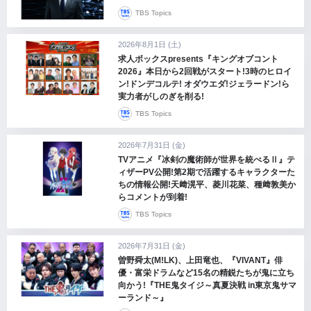
TBS Topics
2026年8月1日 (土)
求人ボックスpresents『キングオブコント
2026』本日から2回戦がスタート!3時のヒロイ
ン!ドンデコルテ! オダウエダ!ジェラードン!ら
実力者がしのぎを削る!
TBS Topics
2026年7月31日 (金)
TVアニメ『冰剣の魔術師が世界を統べるⅡ』テ
ィザーPV公開!第2期で活躍するキャラクターた
ちの情報公開!天﨑滉平、菱川花菜、種﨑敦美か
らコメントが到着!
TBS Topics
2026年7月31日 (金)
曽野舜太(M!LK)、上田竜也、『VIVANT』俳
優・富栄ドラムなど15名の精鋭たちが鬼に立ち
向かう!『THE鬼タイジ～真夏決戦 in東京鬼サマ
ーランド～』