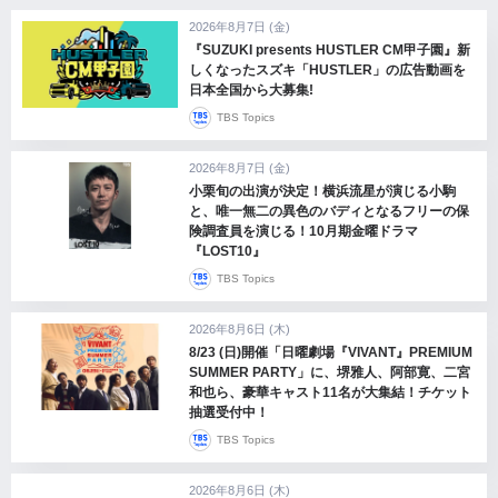
2026年8月7日 (金)
『SUZUKI presents HUSTLER CM甲子園』新
しくなったスズキ「HUSTLER」の広告動画を
日本全国から大募集!
TBS Topics
2026年8月7日 (金)
小栗旬の出演が決定！横浜流星が演じる小駒
と、唯一無二の異色のバディとなるフリーの保
険調査員を演じる！10月期金曜ドラマ
『LOST10』
TBS Topics
2026年8月6日 (木)
8/23 (日)開催「日曜劇場『VIVANT』PREMIUM
SUMMER PARTY」に、堺雅人、阿部寛、二宮
和也ら、豪華キャスト11名が大集結！チケット
抽選受付中！
TBS Topics
2026年8月6日 (木)