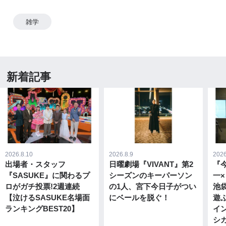
雑学
新着記事
2026.8.10
2026.8.9
2026
出場者・スタッフ
日曜劇場『VIVANT』第2
『
『SASUKE』に関わるプ
シーズンのキーパーソン
一
ロがガチ投票!2週連続
の1人、宮下今日子がつい
池
【泣けるSASUKE名場面
にベールを脱ぐ！
遊
ランキングBEST20】
イ
シ