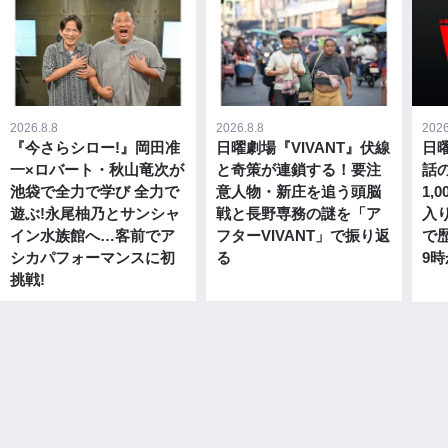
2026.8.8
2026.8.8
2026
『今さらシロー!』岡田准
日曜劇場『VIVANT』伏線
日曜
一×ロバート・秋山竜次が
と奇策が連鎖する！要注
話
池袋で全力で学び 全力で
意人物・新庄を追う頭脳
1,
遊ぶ!永尾柚乃とサンシャ
戦と長野専務の謎を「ア
入
イン水族館へ…客前でア
フターVIVANT」で振り返
で歴
シカパフォーマンスに初
る
9時
挑戦!