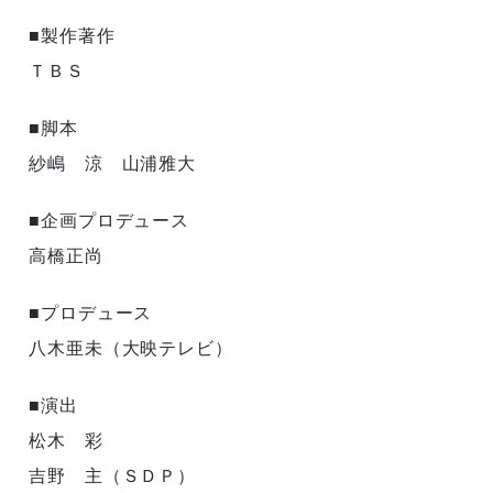
■製作著作
ＴＢＳ
■脚本
紗嶋 涼 山浦雅大
■企画プロデュース
高橋正尚
■プロデュース
八木亜未（大映テレビ）
■演出
松木 彩
吉野 主（ＳＤＰ）