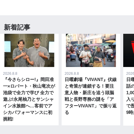
新着記事
2026.8.8
2026.8.8
2026
『今さらシロー!』岡田准
日曜劇場『VIVANT』伏線
日曜
一×ロバート・秋山竜次が
と奇策が連鎖する！要注
話
池袋で全力で学び 全力で
意人物・新庄を追う頭脳
1,
遊ぶ!永尾柚乃とサンシャ
戦と長野専務の謎を「ア
入
イン水族館へ…客前でア
フターVIVANT」で振り返
で歴
シカパフォーマンスに初
る
9時
挑戦!