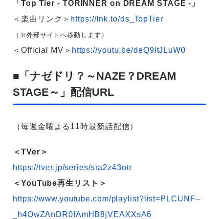
「Top Tier - TORINNER on DREAM STAGE -」
＜楽曲リンク＞
https://lnk.to/ds_TopTier
（※外部サイトへ移動します）
＜Official MV＞
https://youtu.be/deQ9ltJLuW0
■「ナゼドリ？～NAZE？DREAM
STAGE～」配信URL
（毎週金曜よる11時最新話配信）
＜TVer＞
https://tver.jp/series/sra2z43otr
＜YouTube再生リスト＞
https://www.youtube.com/playlist?list=PLCUNF--
_h4OwZAnDR0fAmHB8jVEAXXsA6