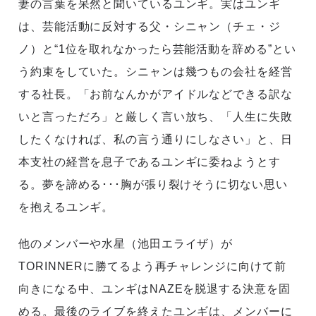
妻の言葉を呆然と聞いているユンギ。実はユンギ
は、芸能活動に反対する父・シニャン（チェ・ジ
ノ）と“1位を取れなかったら芸能活動を辞める”とい
う約束をしていた。シニャンは幾つもの会社を経営
する社長。「お前なんかがアイドルなどできる訳な
いと言っただろ」と厳しく言い放ち、「人生に失敗
したくなければ、私の言う通りにしなさい」と、日
本支社の経営を息子であるユンギに委ねようとす
る。夢を諦める･･･胸が張り裂けそうに切ない思い
を抱えるユンギ。
他のメンバーや水星（池田エライザ）が
TORINNERに勝てるよう再チャレンジに向けて前
向きになる中、ユンギはNAZEを脱退する決意を固
める。最後のライブを終えたユンギは、メンバーに