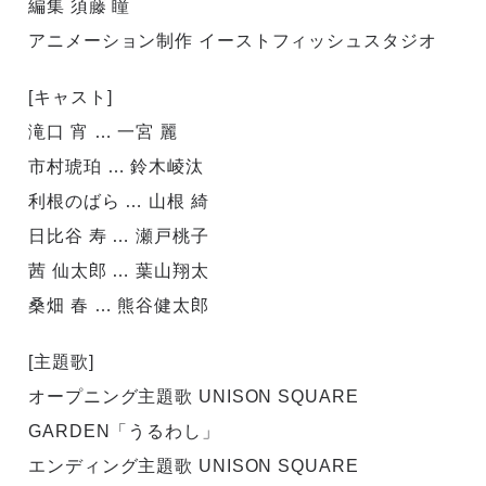
編集 須藤 瞳
アニメーション制作 イーストフィッシュスタジオ
[キャスト]
滝口 宵 … 一宮 麗
市村琥珀 … 鈴木崚汰
利根のばら … 山根 綺
日比谷 寿 … 瀬戸桃子
茜 仙太郎 … 葉山翔太
桑畑 春 … 熊谷健太郎
[主題歌]
オープニング主題歌 UNISON SQUARE
GARDEN「うるわし」
エンディング主題歌 UNISON SQUARE