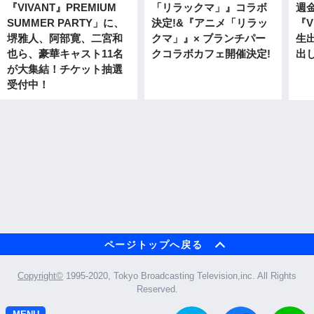
『VIVANT』PREMIUM
「リラックマ」』コラボ
週
SUMMER PARTY」に、
決定!&『アニメ「リラッ
『V
堺雅人、阿部寛、二宮和
クマ」』× ブランチパー
生出
也ら、豪華キャスト11名
クコラボカフェ開催決定!
出
が大集結！チケット抽選
受付中！
ページトップへ戻る
Copyright©︎
1995-2020, Tokyo Broadcasting Television,inc. All Rights
Reserved.