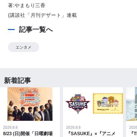
著:やまもり三香
(講談社「月刊デザート」連載
記事一覧へ
エンタメ
新着記事
2026.8.6
2026.8.6
2026
8/23 (日)開催「日曜劇場
『SASUKE』×『アニメ
『T