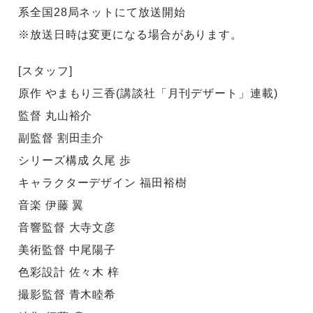
系全国28局ネットにて放送開始
※放送日時は変更になる場合があります。
[スタッフ]
原作 やまもり三香(講談社「月刊デザート」連載)
監督 丸山裕介
副監督 割田圭介
シリーズ構成 久尾 歩
キャラクターデザイン 福田裕樹
音楽 伊藤 翼
音響監督 大寺文彦
美術監督 中尾陽子
色彩設計 佐々木 梓
撮影監督 青木睦希