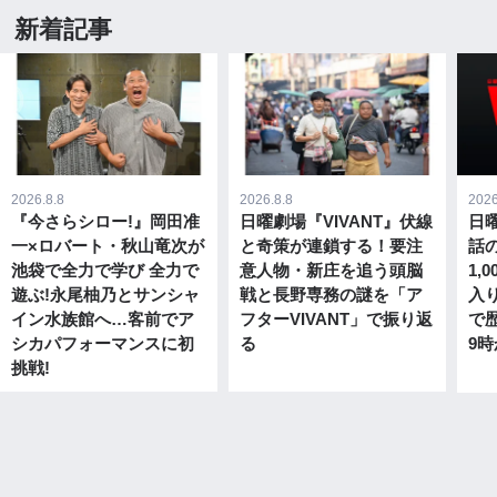
新着記事
2026.8.8
2026.8.8
2026
『今さらシロー!』岡田准
日曜劇場『VIVANT』伏線
日曜
一×ロバート・秋山竜次が
と奇策が連鎖する！要注
話
池袋で全力で学び 全力で
意人物・新庄を追う頭脳
1,
遊ぶ!永尾柚乃とサンシャ
戦と長野専務の謎を「ア
入
イン水族館へ…客前でア
フターVIVANT」で振り返
で歴
シカパフォーマンスに初
る
9時
挑戦!