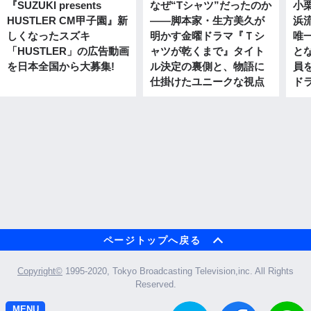
『SUZUKI presents
なぜ“Tシャツ”だったのか
小
HUSTLER CM甲子園』新
――脚本家・生方美久が
浜
しくなったスズキ
明かす金曜ドラマ『Ｔシ
唯
「HUSTLER」の広告動画
ャツが乾くまで』タイト
と
を日本全国から大募集!
ル決定の裏側と、物語に
員
仕掛けたユニークな視点
ドラ
ページトップへ戻る
Copyright©︎
1995-2020, Tokyo Broadcasting Television,inc. All Rights
Reserved.
MENU