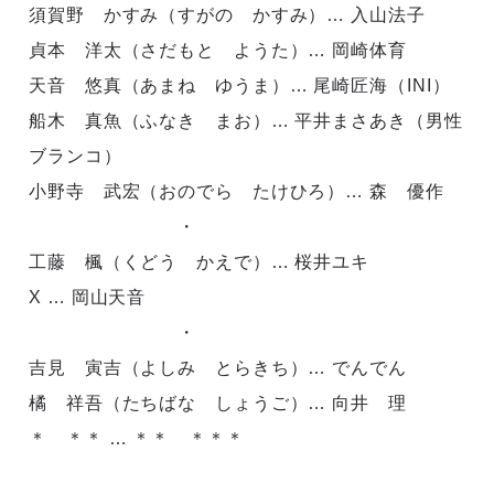
須賀野 かすみ（すがの かすみ）… 入山法子
貞本 洋太（さだもと ようた）… 岡崎体育
天音 悠真（あまね ゆうま）… 尾崎匠海（INI）
船木 真魚（ふなき まお）… 平井まさあき（男性
ブランコ）
小野寺 武宏（おのでら たけひろ）… 森 優作
・
工藤 楓（くどう かえで）… 桜井ユキ
X … 岡山天音
・
吉見 寅吉（よしみ とらきち）… でんでん
橘 祥吾（たちばな しょうご）… 向井 理
＊ ＊＊ … ＊＊ ＊＊＊