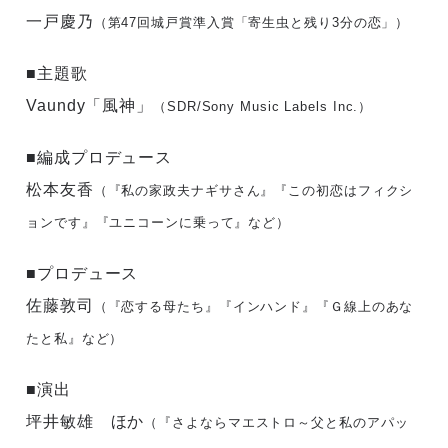
一戸慶乃
（第47回城戸賞準入賞「寄生虫と残り3分の恋」）
■主題歌
Vaundy「風神」
（SDR/Sony Music Labels Inc.）
■編成プロデュース
松本友香
（『私の家政夫ナギサさん』『この初恋はフィクシ
ョンです』『ユニコーンに乗って』など）
■プロデュース
佐藤敦司
（『恋する母たち』『インハンド』『Ｇ線上のあな
たと私』など）
■演出
坪井敏雄 ほか
（『さよならマエストロ～父と私のアパッ