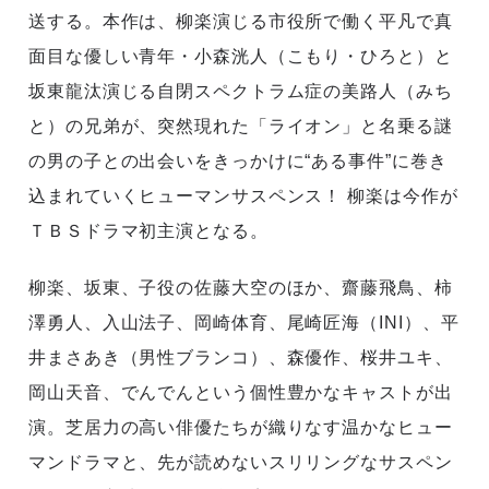
送する。本作は、柳楽演じる市役所で働く平凡で真
面目な優しい青年・小森洸人（こもり・ひろと）と
坂東龍汰演じる自閉スペクトラム症の美路人（みち
と）の兄弟が、突然現れた「ライオン」と名乗る謎
の男の子との出会いをきっかけに“ある事件”に巻き
込まれていくヒューマンサスペンス！ 柳楽は今作が
ＴＢＳドラマ初主演となる。
柳楽、坂東、子役の佐藤大空のほか、齋藤飛鳥、柿
澤勇人、入山法子、岡崎体育、尾崎匠海（INI）、平
井まさあき（男性ブランコ）、森優作、桜井ユキ、
岡山天音、でんでんという個性豊かなキャストが出
演。芝居力の高い俳優たちが織りなす温かなヒュー
マンドラマと、先が読めないスリリングなサスペン