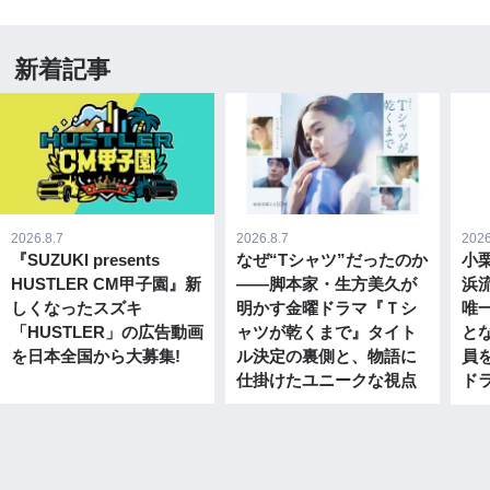
新着記事
2026.8.7
2026.8.7
2026
『SUZUKI presents
なぜ“Tシャツ”だったのか
小
HUSTLER CM甲子園』新
――脚本家・生方美久が
浜
しくなったスズキ
明かす金曜ドラマ『Ｔシ
唯
「HUSTLER」の広告動画
ャツが乾くまで』タイト
と
を日本全国から大募集!
ル決定の裏側と、物語に
員
仕掛けたユニークな視点
ドラ