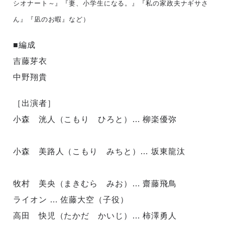
シオナート～』『妻、小学生になる。』『私の家政夫ナギサさ
ん』『凪のお暇』など）
■編成
吉藤芽衣
中野翔貴
［出演者］
小森 洸人（こもり ひろと）… 柳楽優弥
小森 美路人（こもり みちと）… 坂東龍汰
牧村 美央（まきむら みお）… 齋藤飛鳥
ライオン … 佐藤大空（子役）
高田 快児（たかだ かいじ）… 柿澤勇人