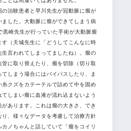
ることは間違いではありません。
回の治験患者と早川先生が冠動脈に瘤が
いました。大動脈に瘤ができてしまう病
話で黒崎先生が行っていた手術が大動脈瘤
ます（天城先生に「どうしてこんなに時
先生言われてしまってましたね）。瘤の
血管に取り替えたり、瘤を切除（切り取
ってしまう場合にはバイパスしたり、ま
い糸クズをカテーテルで詰めて中を固め
れてしまい瘤に血液が流れ込まないよう
法があります。これは瘤の大きさ、でき
なり、様々なデータを考慮して治療方針
ルカノちゃんと話していて「瘤をコイリ