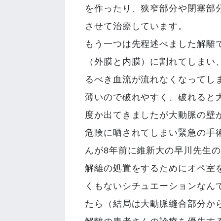
を作ったり、狭窄部分や閉塞部
させて治療しています。
もう一つは先程述べました解離
（外膜と内膜）に割れてしまい
るべき血流が流れなくなってし
薄いので破れやすく、破れると
度か出てきましたが大動脈の壁
危険に晒されてしまい緊急の手
んが8年前に維新大の早川先生
解離の処置をするためにオペ室
くもないシチュエーションなん
たら（結局は大動脈縫合部分か