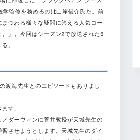
場に帰還した『ブラックペアン シーズ
、医学監修を務めるのは山岸俊介氏だ。前
にまつわる様々な疑問に答える人気コー
よ。」。今回はシーズン2で放送された6
する。
前の渡海先生とのエピソードもありまし
きます。
カノダーウィンに菅井教授が天城先生の
学習させようとします。天城先生のダイ