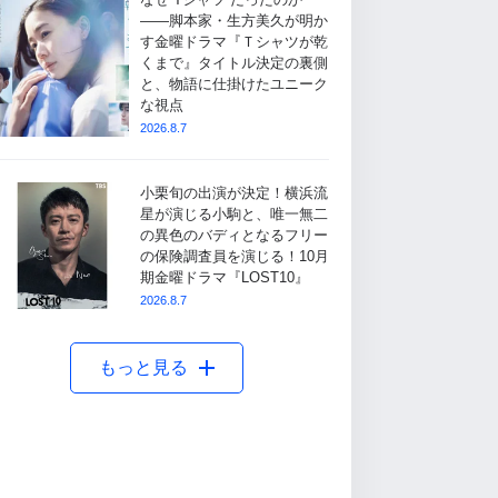
――脚本家・生方美久が明か
す金曜ドラマ『Ｔシャツが乾
くまで』タイトル決定の裏側
と、物語に仕掛けたユニーク
な視点
2026.8.7
小栗旬の出演が決定！横浜流
星が演じる小駒と、唯一無二
の異色のバディとなるフリー
の保険調査員を演じる！10月
期金曜ドラマ『LOST10』
2026.8.7
もっと見る