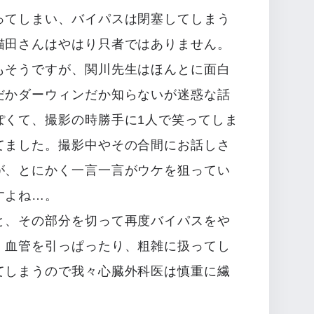
ってしまい、バイパスは閉塞してしまう
猫田さんはやはり只者ではありません。
もそうですが、関川先生はほんとに面白
だかダーウィンだか知らないが迷惑な話
ぽくて、撮影の時勝手に1人で笑ってしま
てました。撮影中やその合間にお話しさ
が、とにかく一言一言がウケを狙ってい
すよね…。
と、その部分を切って再度バイパスをや
。血管を引っぱったり、粗雑に扱ってし
てしまうので我々心臓外科医は慎重に繊