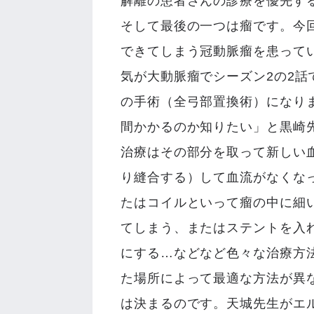
解離の患者さんの診療を優先す
そして最後の一つは瘤です。今
できてしまう冠動脈瘤を患って
気が大動脈瘤でシーズン2の2
の手術（全弓部置換術）になり
間かかるのか知りたい」と黒崎
治療はその部分を取って新しい
り縫合する）して血流がなくな
たはコイルといって瘤の中に細
てしまう、またはステントを入
にする…などなど色々な治療方
た場所によって最適な方法が異
は決まるのです。天城先生がエ