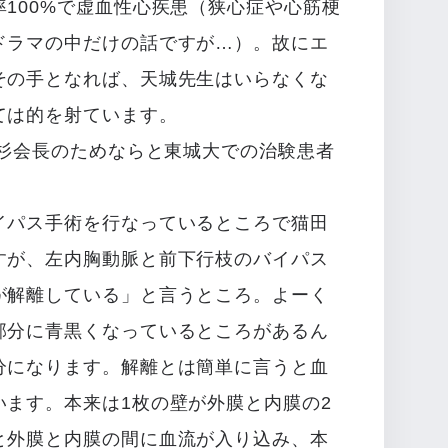
100%で虚血性心疾患（狭心症や心筋梗
ドラマの中だけの話ですが…）。故にエ
その手となれば、天城先生はいらなくな
ては的を射ています。
上杉会長のためならと東城大での治験患者
イパス手術を行なっているところで猫田
すが、左内胸動脈と前下行枝のバイパス
が解離している」と言うところ。よーく
部分に青黒くなっているところがあるん
分になります。解離とは簡単に言うと血
います。本来は1枚の壁が外膜と内膜の2
と外膜と内膜の間に血流が入り込み、本