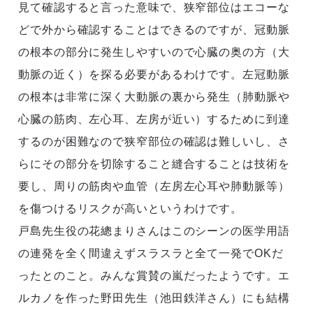
見て確認すると言った意味で、狭窄部位はエコーな
どで外から確認することはできるのですが、冠動脈
の根本の部分に発生しやすいので心臓の奥の方（大
動脈の近く）を探る必要があるわけです。左冠動脈
の根本は非常に深く大動脈の裏から発生（肺動脈や
心臓の筋肉、左心耳、左房が近い）するために到達
するのが困難なので狭窄部位の確認は難しいし、さ
らにその部分を切除すること縫合することは技術を
要し、周りの筋肉や血管（左房左心耳や肺動脈等）
を傷つけるリスクが高いというわけです。
戸島先生役の花總まりさんはこのシーンの医学用語
の連発を全く間違えずスラスラと全て一発でOKだ
ったとのこと。みんな賞賛の嵐だったようです。エ
ルカノを作った野田先生（池田鉄洋さん）にも結構