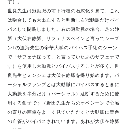
す）。
世良先生は冠動脈の前下行枝の石灰化を見て、これ
は吻合しても大出血すると判断し右冠動脈だけバイ
パスして閉胸しました。右の冠動脈の場合、足の静
脈（大伏在静脈、サフェナスベインと言ってシーズ
ン1の渡海先生の帝華大学のバイパス手術のシーン
で「サフェナ採って」と言っていたあのサフェナで
す）を使用し大動脈とバイパスすることが多く、世
良先生とミンジェは大伏在静脈を採り始めます。パ
ーシャルクランプとは大動脈にバイパスするときに
大動脈を半分だけ（パーシャル）遮断するために使
用する鉗子です（野田先生からのオペシーンで心臓
の寄りの画像をよーく見ていただくと大動脈に青色
の血管がバイパスされています。あれが大伏在静脈