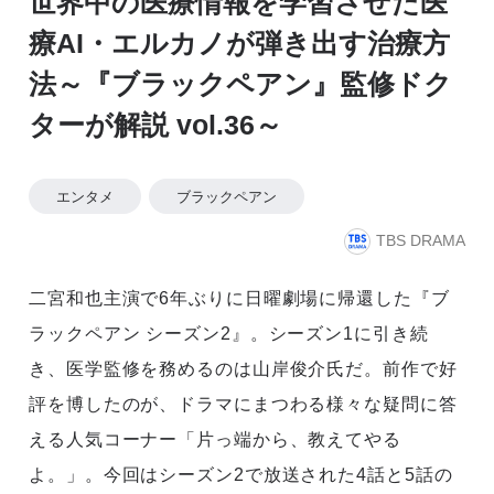
世界中の医療情報を学習させた医
療AI・エルカノが弾き出す治療方
法～『ブラックペアン』監修ドク
ターが解説 vol.36～
エンタメ
ブラックペアン
TBS DRAMA
二宮和也主演で6年ぶりに日曜劇場に帰還した『ブ
ラックペアン シーズン2』。シーズン1に引き続
き、医学監修を務めるのは山岸俊介氏だ。前作で好
評を博したのが、ドラマにまつわる様々な疑問に答
える人気コーナー「片っ端から、教えてやる
よ。」。今回はシーズン2で放送された4話と5話の