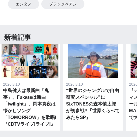
エンタメ
ブラックペアン
新着記事
2026.8.10
2026.8.10
2026
中島健人は最新曲「鬼
“世界のジャングルで自由
『
事」、Fukaseは新曲
研究スペシャル”に
ィ
「twilight」、岡本真夜は
SixTONESの森本慎太郎
ー
懐かしソング
が初参戦!!『世界くらべて
M
「TOMORROW」を歌唱!
みたらSP』
で大
『CDTVライブ!ライブ!』