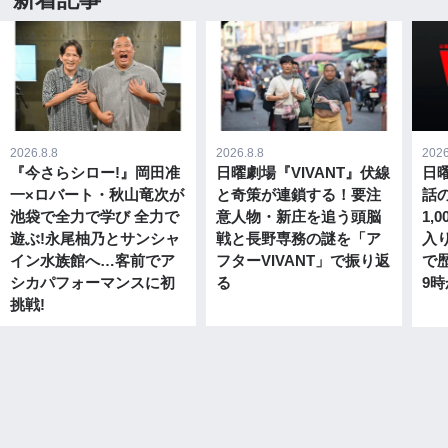
2026.8.8
2026.8.8
2026
『今さらシロー!』岡田准
日曜劇場『VIVANT』伏線
日曜
一×ロバート・秋山竜次が
と奇策が連鎖する！要注
話
池袋で全力で学び 全力で
意人物・新庄を追う頭脳
1,
遊ぶ!永尾柚乃とサンシャ
戦と長野専務の謎を「ア
入
イン水族館へ…客前でア
フターVIVANT」で振り返
で歴
シカパフォーマンスに初
る
9時
挑戦!