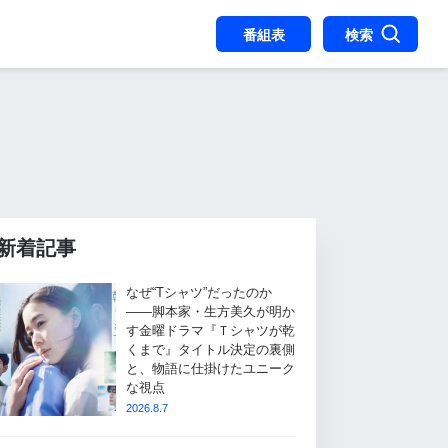
番組表
検索
新着記事
なぜ“Tシャツ”だったのか
――脚本家・生方美久が明か
す金曜ドラマ『Ｔシャツが乾
くまで』タイトル決定の裏側
と、物語に仕掛けたユニーク
な視点
2026.8.7