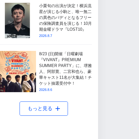
小栗旬の出演が決定！横浜流
星が演じる小駒と、唯一無二
の異色のバディとなるフリー
の保険調査員を演じる！10月
期金曜ドラマ『LOST10』
2026.8.7
8/23 (日)開催「日曜劇場
『VIVANT』PREMIUM
SUMMER PARTY」に、堺雅
人、阿部寛、二宮和也ら、豪
華キャスト11名が大集結！チ
ケット抽選受付中！
2026.8.6
もっと見る