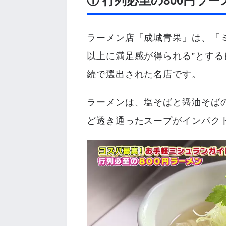
① 行列必至の800円ラー
ラーメン店「
成城青果」は、
「
以上に満足感が得られる”とするビ
続で選出された名店です
。
ラーメンは、塩そばと醤油そば
ど透き通ったスープがインパク