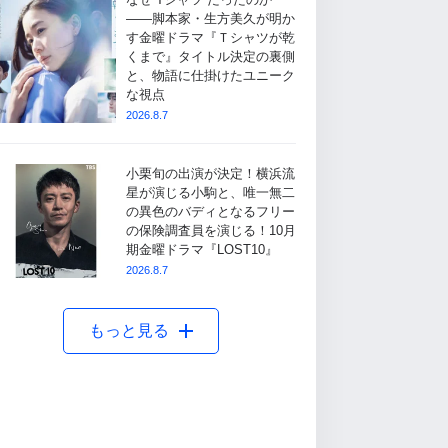
――脚本家・生方美久が明か
す金曜ドラマ『Ｔシャツが乾
くまで』タイトル決定の裏側
と、物語に仕掛けたユニーク
な視点
2026.8.7
小栗旬の出演が決定！横浜流
星が演じる小駒と、唯一無二
の異色のバディとなるフリー
の保険調査員を演じる！10月
期金曜ドラマ『LOST10』
2026.8.7
もっと見る