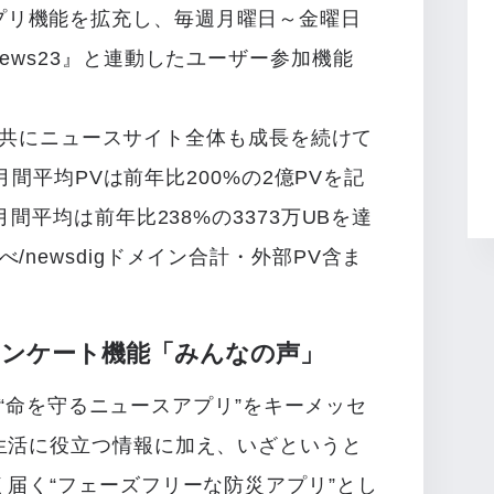
」は、アプリ機能を拡充し、毎週月曜日～金曜日
ews23』と連動したユーザー参加機能
。
プリと共にニュースサイト全体も成長を続けて
の月間平均PVは前年比200%の2億PVを記
間平均は前年比238%の3373万UBを達
cs 調べ/newsdigドメイン合計・外部PV含ま
たアンケート機能「みんなの声」
は、“命を守るニュースアプリ”をキーメッセ
生活に役立つ情報に加え、いざというと
届く“フェーズフリーな防災アプリ”とし