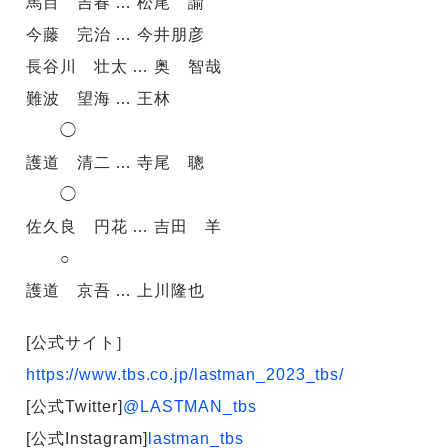
馬目 吉春 … 松尾 諭
今藤 完治 … 今井朋彦
長谷川 壮太 … 奥 智哉
難波 望海 … 王林
◯
護道 清二 … 寺尾 聰
◯
佐久良 円花 … 吉田 羊
○
護道 京吾 … 上川隆也
[公式サイト］
https://www.tbs.co.jp/lastman_2023_tbs/
[公式Twitter]
@LASTMAN_tbs
[公式Instagram]
lastman_tbs