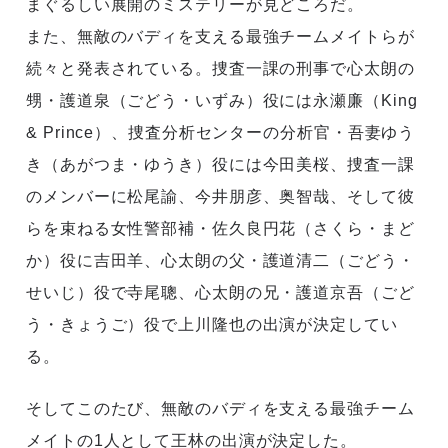
まぐるしい展開のミステリーが見どころだ。
また、無敵のバディを支える最強チームメイトらが
続々と発表されている。捜査一課の刑事で心太朗の
甥・護道泉（ごどう・いずみ）役には永瀬廉（King
& Prince）、捜査分析センターの分析官・吾妻ゆう
き（あがつま・ゆうき）役には今田美桜、捜査一課
のメンバーに松尾諭、今井朋彦、奥智哉、そして彼
らを束ねる女性警部補・佐久良円花（さくら・まど
か）役に吉田羊、心太朗の父・護道清二（ごどう・
せいじ）役で寺尾聰、心太朗の兄・護道京吾（ごど
う・きょうご）役で上川隆也の出演が決定してい
る。
そしてこのたび、無敵のバディを支える最強チーム
メイトの1人として王林の出演が決定した。