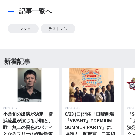
記事一覧へ
エンタメ
ラストマン
新着記事
2026.8.7
2026.8.6
2026
小栗旬の出演が決定！横
8/23 (日)開催「日曜劇場
『S
浜流星が演じる小駒と、
『VIVANT』PREMIUM
「
唯一無二の異色のバディ
SUMMER PARTY」に、
決
となるフリーの保険調査
堺雅人、阿部寛、二宮和
ク