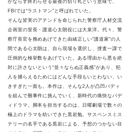
かならず終わらせる最後の切り札という意味で、
FBIでは“ラストマン”と呼ばれていた。
そんな皆実のアテンドを命じられた警察庁⼈材交流
企画室の室⻑・護道⼼太朗役には大泉洋。代々、警
察庁⻑官を務めあげてきた由緒正しい“護道家”の⼈
間である⼼太朗は、⾃ら現場を選択し、捜査⼀課で
圧倒的な検挙数をあげていた。ある理由から悪を絶
対に許さないという“並々ならぬ正義感”があり、犯
⼈を捕らえるためにはどんな⼿段もいとわない、い
きすぎた⼀⾯も。本作は、そんな2人が凸凹バディ
を組んで難事件に挑んでいく、新時代の痛快なバデ
ィドラマ。脚本を担当するのは、日曜劇場で数々の
極上のドラマを紡いできた黒岩勉。サスペンスミス
テリーの名手である黒岩による、予想のつかない目