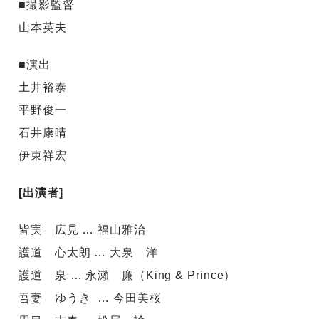
■撮影監督
山本英夫
■演出
土井裕泰
平野俊一
石井康晴
伊東祥宏
[出演者]
皆実 広見 … 福山雅治
護道 心太朗 … 大泉 洋
護道 泉 … 永瀬 廉（King & Prince）
吾妻 ゆうき … 今田美桜