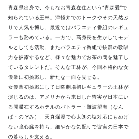
青森県出身で、今もなお青森在住という“青森愛”で
知られている王林。津軽弁でのトークやその天然ぶ
りで人気を博し、最近ではバラエティ番組のレギュ
ラーも務めている。一方で、高身長を生かしてモデ
ルとしても活動、またバラエティ番組で抜群の歌唱
力を披露するなど、様々な魅力でお茶の間を魅了し
ているタレントだ。そんな王林が、今回本格的な女
優業に初挑戦し、新たな一面を見せる。
女優業初挑戦にして日曜劇場初レギュラーの王林が
演じるのは、アメリカから来日した皆実が日本にい
る間滞在するホテルのバトラー・難波望海（なん
ば・のぞみ）。天真爛漫で心太朗の塩対応にもめげ
ない強心臓を持ち、細やかな気配りで皆実の日本で
の暮らしを支える。