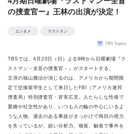
4月期日曜劇場『ラストマンー全盲
の捜査官ー』王林の出演が決定！
エンタメ
ラストマン
TBS Topics
TBSでは、4月23日（日）よる9時から日曜劇場『ラ
ストマン－全盲の捜査官－』がスタートする。
主演の福山雅治が演じるのは、アメリカから期間限
定で交換留学⽣として来⽇したFBI（アメリカ連邦
捜査局）特別捜査官・皆実広見。⼈たらしな性格で
愛嬌や社交性があり、いつも⼈の輪の中⼼にいるよ
うな⼈物。過去のある事故がきっかけで両⽬の視⼒
を失っているが、鋭い分析⼒、嗅覚、触覚で事件を