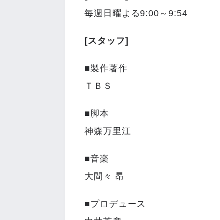
毎週日曜よる9:00～9:54
[スタッフ]
■製作著作
ＴＢＳ
■脚本
神森万里江
■音楽
大間々 昂
■プロデュース