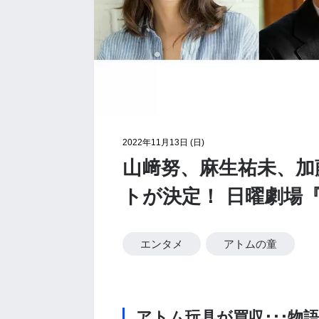
2022年11月13日 (日)
山﨑努、麻生祐未、加
トが決定！ 日曜劇場
エンタメ
アトムの童
アトム玩具が買収･･･物