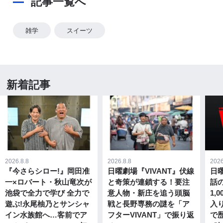
記事一覧へ
雑学
スイーツ
新着記事
2026.8.8
2026.8.8
2026
『今さらシロー!』岡田准
日曜劇場『VIVANT』伏線
日曜
一×ロバート・秋山竜次が
と奇策が連鎖する！要注
話
池袋で全力で学び 全力で
意人物・新庄を追う頭脳
1,
遊ぶ!永尾柚乃とサンシャ
戦と長野専務の謎を「ア
入
イン水族館へ…客前でア
フターVIVANT」で振り返
で歴