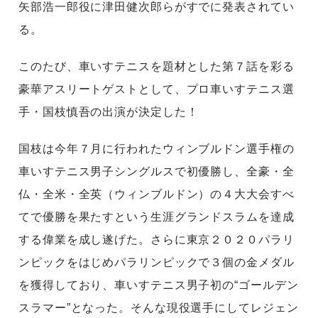
矢部浩一郎役に津田健次郎らがすでに発表されてい
る。
このたび、車いすテニスを題材とした第７話を彩る
豪華アスリートゲストとして、プロ車いすテニス選
手・国枝慎吾の出演が決定した！
国枝は今年７月に行われたウィンブルドン選手権の
車いすテニス男子シングルスで初優勝し、全豪・全
仏・全米・全英（ウィンブルドン）の４大大会すべ
てで優勝を果たすという生涯グランドスラムを達成
する偉業を成し遂げた。さらに東京２０２０パラリ
ンピックをはじめパラリンピックで３個の金メダル
を獲得しており、車いすテニス男子初の“ゴールデン
スラマー”となった。そんな現役選手にしてレジェン