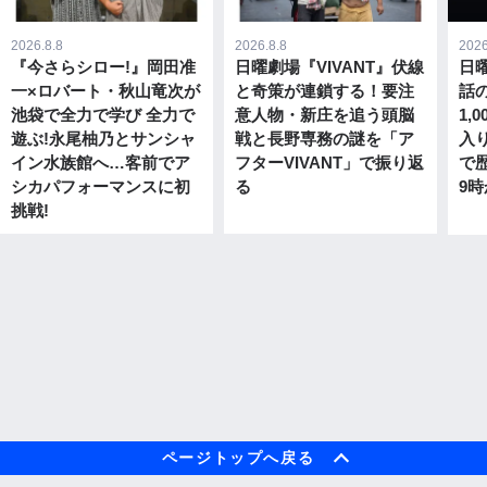
2026.8.8
2026.8.8
2026
『今さらシロー!』岡田准
日曜劇場『VIVANT』伏線
日曜
一×ロバート・秋山竜次が
と奇策が連鎖する！要注
話
池袋で全力で学び 全力で
意人物・新庄を追う頭脳
1,
遊ぶ!永尾柚乃とサンシャ
戦と長野専務の謎を「ア
入
イン水族館へ…客前でア
フターVIVANT」で振り返
で歴
シカパフォーマンスに初
る
9時
挑戦!
ページトップへ戻る