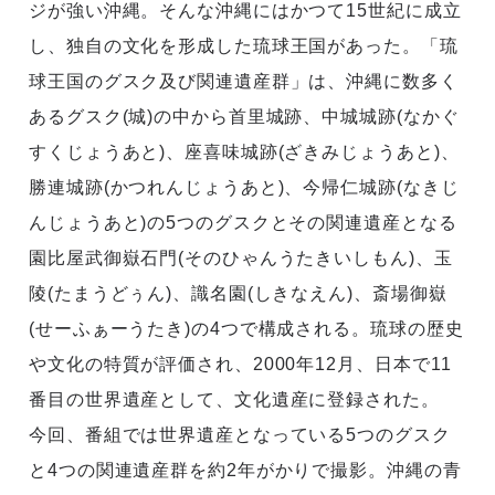
ジが強い沖縄。そんな沖縄にはかつて15世紀に成立
し、独自の文化を形成した琉球王国があった。「琉
球王国のグスク及び関連遺産群」は、沖縄に数多く
あるグスク(城)の中から首里城跡、中城城跡(なかぐ
すくじょうあと)、座喜味城跡(ざきみじょうあと)、
勝連城跡(かつれんじょうあと)、今帰仁城跡(なきじ
んじょうあと)の5つのグスクとその関連遺産となる
園比屋武御嶽石門(そのひゃんうたきいしもん)、玉
陵(たまうどぅん)、識名園(しきなえん)、斎場御嶽
(せーふぁーうたき)の4つで構成される。琉球の歴史
や文化の特質が評価され、2000年12月、日本で11
番目の世界遺産として、文化遺産に登録された。
今回、番組では世界遺産となっている5つのグスク
と4つの関連遺産群を約2年がかりで撮影。沖縄の青