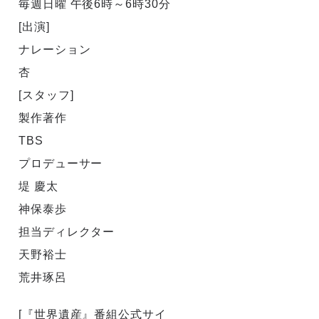
毎週日曜 午後6時～6時30分
[出演]
ナレーション
杏
[スタッフ]
製作著作
TBS
プロデューサー
堤 慶太
神保泰歩
担当ディレクター
天野裕士
荒井琢呂
[『世界遺産』番組公式サイ