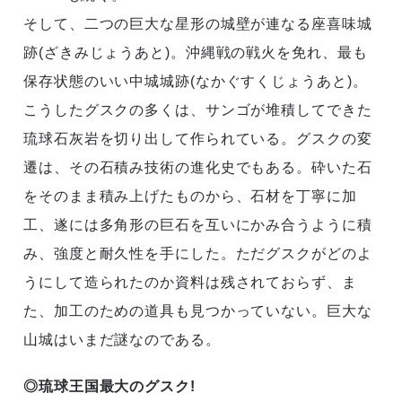
そして、二つの巨大な星形の城壁が連なる座喜味城
跡(ざきみじょうあと)。沖縄戦の戦火を免れ、最も
保存状態のいい中城城跡(なかぐすくじょうあと)。
こうしたグスクの多くは、サンゴが堆積してできた
琉球石灰岩を切り出して作られている。グスクの変
遷は、その石積み技術の進化史でもある。砕いた石
をそのまま積み上げたものから、石材を丁寧に加
工、遂には多角形の巨石を互いにかみ合うように積
み、強度と耐久性を手にした。ただグスクがどのよ
うにして造られたのか資料は残されておらず、ま
た、加工のための道具も見つかっていない。巨大な
山城はいまだ謎なのである。
◎琉球王国最大のグスク!