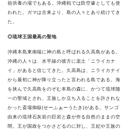
祖供養の場でもある。沖縄戦では防空壕としても使
われた。ガマは古来より、島の人々とあり続けてき
た。
◎琉球王国最高の聖地
沖縄本島東南端に神の島と呼ばれる久高島がある。
沖縄の人々は、水平線の彼方に楽土「ニライカナ
イ」があると信じてきた。久高島は、ニライカナイ
から最初に神が降り立ったと言われる島である。海
を挟んで久高島をのぞむ本島の森に、かつて琉球随
一の聖域とされ、王族しか立ち入ることを許されな
かった斎場御嶽(せーふぁーうたき)がある。サンゴ
由来の琉球石灰岩の巨岩と森が作る自然のままの空
間。王が国政をつかさどるのに対し、王妃や王族の