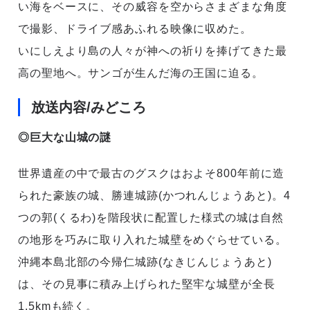
い海をベースに、その威容を空からさまざまな角度
で撮影、ドライブ感あふれる映像に収めた。
いにしえより島の人々が神への祈りを捧げてきた最
高の聖地へ。サンゴが生んだ海の王国に迫る。
放送内容/みどころ
◎巨大な山城の謎
世界遺産の中で最古のグスクはおよそ800年前に造
られた豪族の城、勝連城跡(かつれんじょうあと)。4
つの郭(くるわ)を階段状に配置した様式の城は自然
の地形を巧みに取り入れた城壁をめぐらせている。
沖縄本島北部の今帰仁城跡(なきじんじょうあと)
は、その見事に積み上げられた堅牢な城壁が全長
1.5kmも続く。