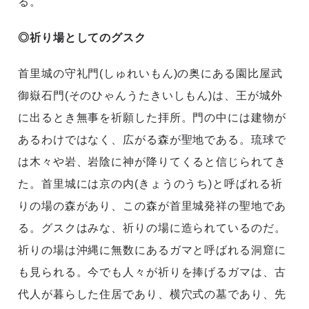
る。
◎祈り場としてのグスク
首里城の守礼門(しゅれいもん)の奥にある園比屋武
御嶽石門(そのひゃんうたきいしもん)は、王が城外
に出るとき無事を祈願した拝所。門の中には建物が
あるわけではなく、広がる森が聖地である。琉球で
は木々や岩、岩陰に神が降りてくると信じられてき
た。首里城には京の内(きょうのうち)と呼ばれる祈
りの場の森があり、この森が首里城発祥の聖地であ
る。グスクはみな、祈りの場に造られているのだ。
祈りの場は沖縄に無数にあるガマと呼ばれる洞窟に
も見られる。今でも人々が祈りを捧げるガマは、古
代人が暮らした住居であり、横穴式の墓であり、先