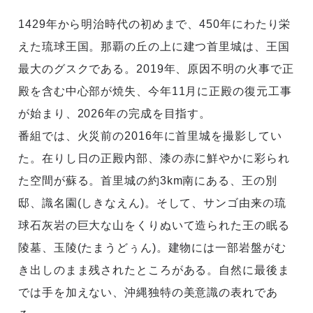
1429年から明治時代の初めまで、450年にわたり栄
えた琉球王国。那覇の丘の上に建つ首里城は、王国
最大のグスクである。2019年、原因不明の火事で正
殿を含む中心部が焼失、今年11月に正殿の復元工事
が始まり、2026年の完成を目指す。
番組では、火災前の2016年に首里城を撮影してい
た。在りし日の正殿内部、漆の赤に鮮やかに彩られ
た空間が蘇る。首里城の約3km南にある、王の別
邸、識名園(しきなえん)。そして、サンゴ由来の琉
球石灰岩の巨大な山をくりぬいて造られた王の眠る
陵墓、玉陵(たまうどぅん)。建物には一部岩盤がむ
き出しのまま残されたところがある。自然に最後ま
では手を加えない、沖縄独特の美意識の表れであ