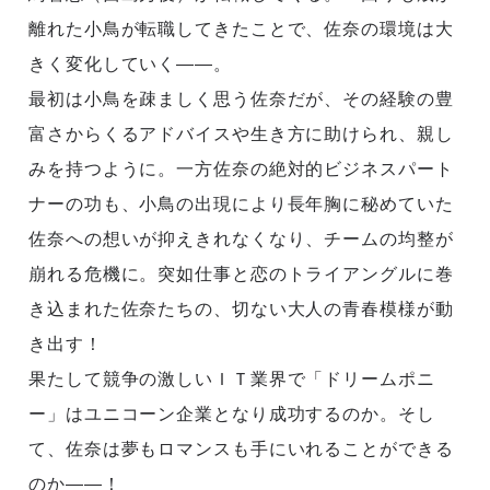
離れた小鳥が転職してきたことで、佐奈の環境は大
きく変化していく——。
最初は小鳥を疎ましく思う佐奈だが、その経験の豊
富さからくるアドバイスや生き方に助けられ、親し
みを持つように。一方佐奈の絶対的ビジネスパート
ナーの功も、小鳥の出現により長年胸に秘めていた
佐奈への想いが抑えきれなくなり、チームの均整が
崩れる危機に。突如仕事と恋のトライアングルに巻
き込まれた佐奈たちの、切ない大人の青春模様が動
き出す！
果たして競争の激しいＩＴ業界で「ドリームポニ
ー」はユニコーン企業となり成功するのか。そし
て、佐奈は夢もロマンスも手にいれることができる
のか——！