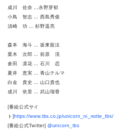
成川 佐奈 …永野芽郁
小鳥 智志 … 西島秀俊
須崎 功 … 杉野遥亮
森本 海斗 … 坂東龍汰
栗木 次郎 … 前原 滉
倉田 凛花 … 石川 恋
夏井 恵実 … 青山テルマ
白金 貴史 … 山口貴也
成川 依里 … 武山瑠香
[番組公式サイ
ト]
https://www.tbs.co.jp/unicorn_ni_notte_tbs/
[番組公式Twitter]
@unicorn_tbs