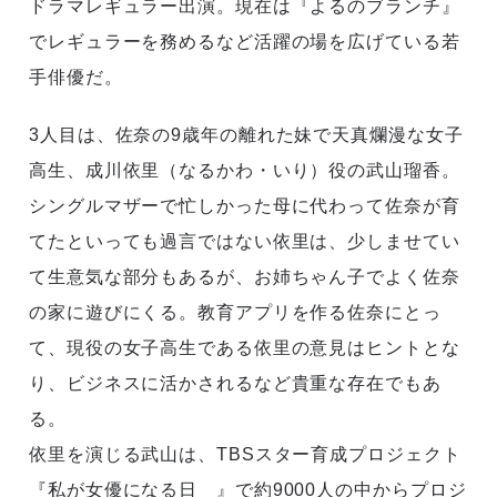
ドラマレギュラー出演。現在は『よるのブランチ』
でレギュラーを務めるなど活躍の場を広げている若
手俳優だ。
3人目は、佐奈の9歳年の離れた妹で天真爛漫な女子
高生、成川依里（なるかわ・いり）役の武山瑠香。
シングルマザーで忙しかった母に代わって佐奈が育
てたといっても過言ではない依里は、少しませてい
て生意気な部分もあるが、お姉ちゃん子でよく佐奈
の家に遊びにくる。教育アプリを作る佐奈にとっ
て、現役の女子高生である依里の意見はヒントとな
り、ビジネスに活かされるなど貴重な存在でもあ
る。
依里を演じる武山は、TBSスター育成プロジェクト
『私が女優になる日＿』で約9000人の中からプロジ