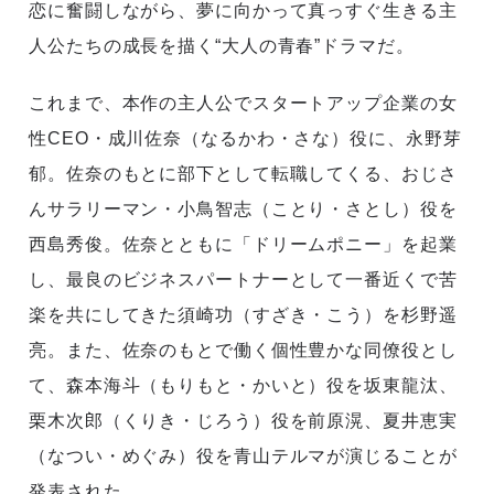
恋に奮闘しながら、夢に向かって真っすぐ生きる主
人公たちの成長を描く“大人の青春”ドラマだ。
これまで、本作の主人公でスタートアップ企業の女
性CEO・成川佐奈（なるかわ・さな）役に、永野芽
郁。佐奈のもとに部下として転職してくる、おじさ
んサラリーマン・小鳥智志（ことり・さとし）役を
西島秀俊。佐奈とともに「ドリームポニー」を起業
し、最良のビジネスパートナーとして一番近くで苦
楽を共にしてきた須崎功（すざき・こう）を杉野遥
亮。また、佐奈のもとで働く個性豊かな同僚役とし
て、森本海斗（もりもと・かいと）役を坂東龍汰、
栗木次郎（くりき・じろう）役を前原滉、夏井恵実
（なつい・めぐみ）役を青山テルマが演じることが
発表された。