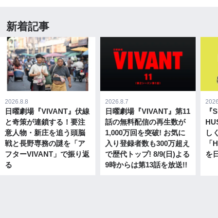
新着記事
2026.8.8
2026.8.7
2026
日曜劇場『VIVANT』伏線
日曜劇場『VIVANT』第11
『SU
と奇策が連鎖する！要注
話の無料配信の再生数が
HU
意人物・新庄を追う頭脳
1,000万回を突破! お気に
し
戦と長野専務の謎を「ア
入り登録者数も300万超え
「H
フターVIVANT」で振り返
で歴代トップ! 8/9(日)よる
を
る
9時からは第13話を放送!!