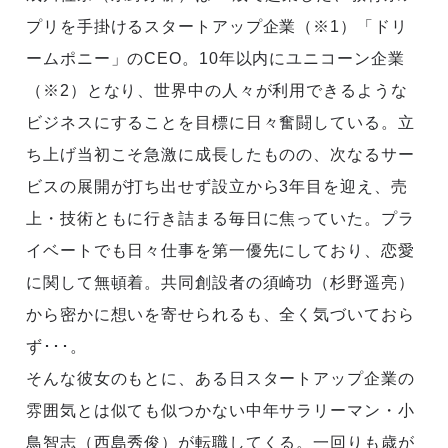
プリを手掛けるスタートアップ企業（※1）「ドリ
ームポニー」のCEO。10年以内にユニコーン企業
（※2）となり、世界中の人々が利用できるような
ビジネスにすることを目標に日々奮闘している。立
ち上げ当初こそ急激に成長したものの、次なるサー
ビスの展開が打ち出せず設立から3年目を迎え、売
上・技術ともに行き詰まる毎日に焦っていた。プラ
イベートでも日々仕事を第一優先にしており、恋愛
に関して無頓着。共同創設者の須崎功（杉野遥亮）
から密かに想いを寄せられるも、全く気づいておら
ず･･･。
そんな彼女のもとに、ある日スタートアップ企業の
雰囲気とは似ても似つかない中年サラリーマン・小
鳥智志（西島秀俊）が転職してくる。一回りも歳が