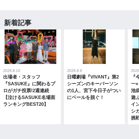
新着記事
2026.8.10
2026.8.9
2026
出場者・スタッフ
日曜劇場『VIVANT』第2
『
『SASUKE』に関わるプ
シーズンのキーパーソン
一
ロがガチ投票!2週連続
の1人、宮下今日子がつい
池
【泣けるSASUKE名場面
にベールを脱ぐ！
遊
ランキングBEST20】
イ
シ
挑戦