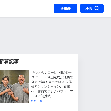
番組表
検索
新着記事
『今さらシロー!』岡田准一×
ロバート・秋山竜次が池袋で
全力で学び 全力で遊ぶ!永尾
柚乃とサンシャイン水族館
へ…客前でアシカパフォーマ
ンスに初挑戦!
2026.8.8