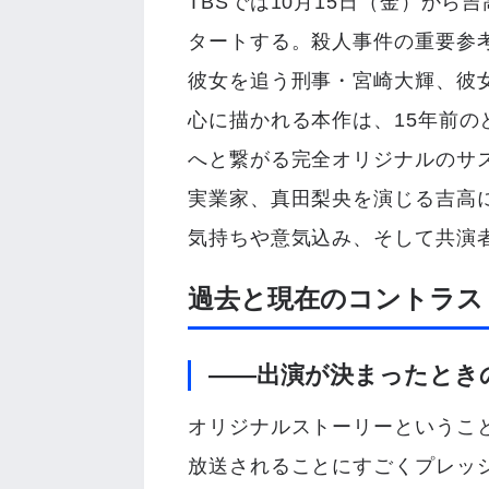
TBSでは10月15日（金）か
タートする。殺人事件の重要参
彼女を追う刑事・宮崎大輝、彼
心に描かれる本作は、15年前
へと繋がる完全オリジナルのサ
実業家、真田梨央を演じる吉高
気持ちや意気込み、そして共演
過去と現在のコントラス
――出演が決まったとき
オリジナルストーリーというこ
放送されることにすごくプレッ