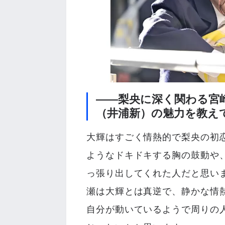
――梨央に深く関わる宮
（井浦新）の魅力を教え
大輝はすごく情熱的で梨央の初
ようなドキドキする胸の鼓動や
っ張り出してくれた人だと思い
瀬は大輝とは真逆で、静かな情
自分が動いているようで周りの