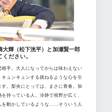
崎大輝（松下洸平）と加瀬賢一郎
てください。
恋相手。大人になってからは味わえない
、キュンキュンする跳ねるような心を引
ます。梨央にとっては、まさに青春。加
熱を持っている人。冷静で視野が広く、
人を動かしているような……そういう人