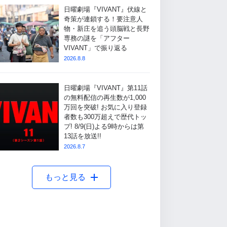
日曜劇場『VIVANT』伏線と
奇策が連鎖する！要注意人
物・新庄を追う頭脳戦と長野
専務の謎を「アフター
VIVANT」で振り返る
2026.8.8
日曜劇場『VIVANT』第11話
の無料配信の再生数が1,000
万回を突破! お気に入り登録
者数も300万超えで歴代トッ
プ! 8/9(日)よる9時からは第
13話を放送!!
2026.8.7
もっと見る