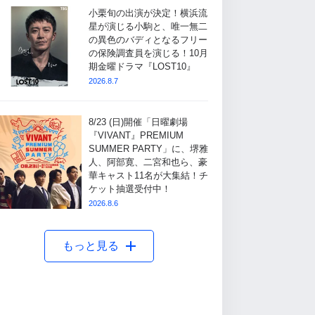
小栗旬の出演が決定！横浜流
星が演じる小駒と、唯一無二
の異色のバディとなるフリー
の保険調査員を演じる！10月
期金曜ドラマ『LOST10』
2026.8.7
8/23 (日)開催「日曜劇場
『VIVANT』PREMIUM
SUMMER PARTY」に、堺雅
人、阿部寛、二宮和也ら、豪
華キャスト11名が大集結！チ
ケット抽選受付中！
2026.8.6
もっと見る