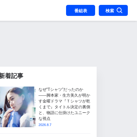
番組表
検索
新着記事
なぜ“Tシャツ”だったのか
――脚本家・生方美久が明か
す金曜ドラマ『Ｔシャツが乾
くまで』タイトル決定の裏側
と、物語に仕掛けたユニーク
な視点
2026.8.7