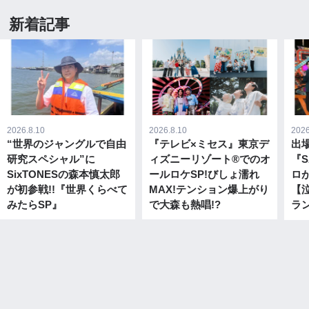
新着記事
2026.8.10
2026.8.10
2026
“世界のジャングルで自由
『テレビ×ミセス』東京デ
出
研究スペシャル”に
ィズニーリゾート®でのオ
『S
SixTONESの森本慎太郎
ールロケSP!びしょ濡れ
ロ
が初参戦!!『世界くらべて
MAX!テンション爆上がり
【泣
みたらSP』
で大森も熱唱!?
ラン