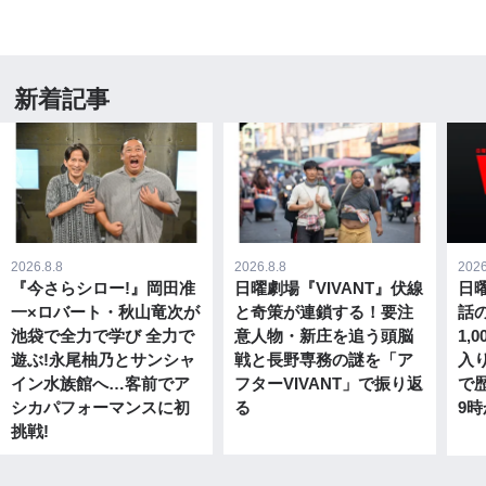
新着記事
2026.8.8
2026.8.8
2026
『今さらシロー!』岡田准
日曜劇場『VIVANT』伏線
日曜
一×ロバート・秋山竜次が
と奇策が連鎖する！要注
話
池袋で全力で学び 全力で
意人物・新庄を追う頭脳
1,
遊ぶ!永尾柚乃とサンシャ
戦と長野専務の謎を「ア
入
イン水族館へ…客前でア
フターVIVANT」で振り返
で歴
シカパフォーマンスに初
る
9時
挑戦!