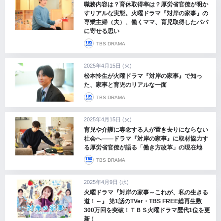
職務内容は？育休取得率は？厚労省官僚が明か
すリアルな実態。火曜ドラマ『対岸の家事』の
専業主婦（夫）、働くママ、育児取得したパパ
に寄せる思い
TBS DRAMA
2025年4月15日 (火)
松本怜生が火曜ドラマ『対岸の家事』で知っ
た、家事と育児のリアルな一面
TBS DRAMA
2025年4月15日 (火)
育児や介護に専念する人が置き去りにならない
社会へ――ドラマ『対岸の家事』に取材協力す
る厚労省官僚が語る「働き方改革」の現在地
TBS DRAMA
2025年4月9日 (水)
火曜ドラマ『対岸の家事～これが、私の生きる
道！～』 第1話のTVer・TBS FREE総再生数
300万回を突破！ＴＢＳ火曜ドラマ歴代1位を更
新！