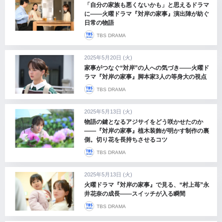
「自分の家族も悪くないかも」と思えるドラマ
に――火曜ドラマ『対岸の家事』演出陣が紡ぐ
日常の物語
TBS DRAMA
2025年5月20日 (火)
家事がつなぐ“対岸”の人への気づき――火曜ド
ラマ『対岸の家事』脚本家3人の等身大の視点
TBS DRAMA
2025年5月13日 (火)
物語の鍵となるアジサイをどう咲かせたのか
――『対岸の家事』植木装飾が明かす制作の裏
側。切り花を長持ちさせるコツ
TBS DRAMA
2025年5月13日 (火)
火曜ドラマ『対岸の家事』で見る、“村上苺”永
井花奈の成長――スイッチが入る瞬間
TBS DRAMA