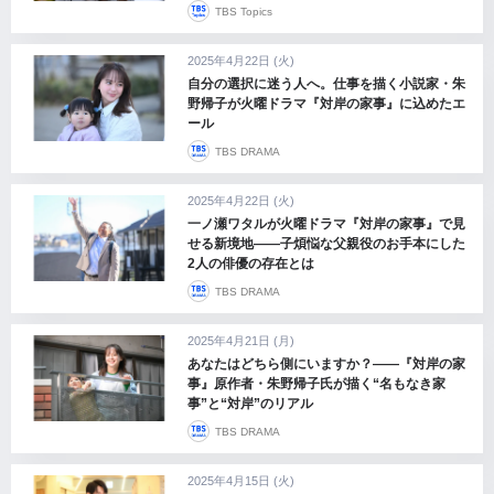
TBS Topics
2025年4月22日 (火)
自分の選択に迷う人へ。仕事を描く小説家・朱
野帰子が火曜ドラマ『対岸の家事』に込めたエ
ール
TBS DRAMA
2025年4月22日 (火)
一ノ瀬ワタルが火曜ドラマ『対岸の家事』で見
せる新境地――子煩悩な父親役のお手本にした
2人の俳優の存在とは
TBS DRAMA
2025年4月21日 (月)
あなたはどちら側にいますか？――『対岸の家
事』原作者・朱野帰子氏が描く“名もなき家
事”と“対岸”のリアル
TBS DRAMA
2025年4月15日 (火)