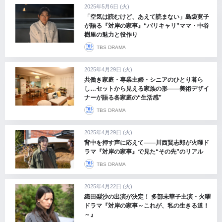
2025年5月6日 (火)
「空気は読むけど、あえて読まない」島袋寛子
が語る『対岸の家事』“バリキャリ”ママ・中谷
樹里の魅力と役作り
TBS DRAMA
2025年4月29日 (火)
共働き家庭・専業主婦・シニアのひとり暮ら
し…セットから見える家族の形――美術デザイ
ナーが語る各家庭の“生活感”
TBS DRAMA
2025年4月29日 (火)
背中を押す声に応えて――川西賢志郎が火曜ド
ラマ『対岸の家事』で見た“その先”のリアル
TBS DRAMA
2025年4月22日 (火)
織田梨沙の出演が決定！ 多部未華子主演・火曜
ドラマ『対岸の家事～これが、私の生きる道！
～』