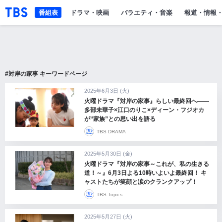
「TBSテレビ」トップページ
番組表
ドラマ・映画
バラエティ・音楽
報道・情報
#対岸の家事 キーワードページ
2025年6月3日 (火)
火曜ドラマ『対岸の家事』らしい最終回へ――
多部未華子×江口のりこ×ディーン・フジオカ
が“家族”との思い出を語る
TBS DRAMA
2025年5月30日 (金)
火曜ドラマ『対岸の家事～これが、私の生きる
道！～』6月3日よる10時いよいよ最終回！ キ
ャストたちが笑顔と涙のクランクアップ！
TBS Topics
2025年5月27日 (火)