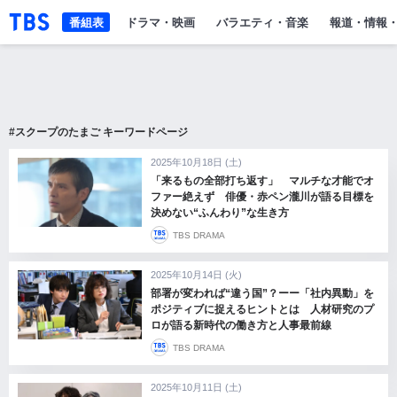
「TBSテレビ」トップページ
番組表
ドラマ・映画
バラエティ・音楽
報道・情報
#スクープのたまご キーワードページ
2025年10月18日 (土)
「来るもの全部打ち返す」 マルチな才能でオ
ファー絶えず 俳優・赤ペン瀧川が語る目標を
決めない“ふんわり”な生き方
TBS DRAMA
2025年10月14日 (火)
部署が変われば“違う国”？ーー「社内異動」を
ポジティブに捉えるヒントとは 人材研究のプ
ロが語る新時代の働き方と人事最前線
TBS DRAMA
2025年10月11日 (土)