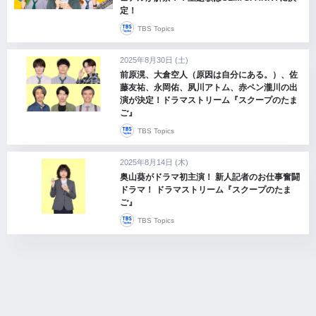
定！
TBS Topics
2025年8月30日 (土)
前原滉、大倉空人（原因は自分にある。）、佐
藤友祐、永岡佑、夙川アトム、赤ペン瀧川の出
演が決定！ドラマストリーム『スクープのたま
ご』
TBS Topics
2025年8月14日 (木)
奥山葵がドラマ初主演！ 新人記者のお仕事奮闘
ドラマ！ ドラマストリーム『スクープのたま
ご』
TBS Topics