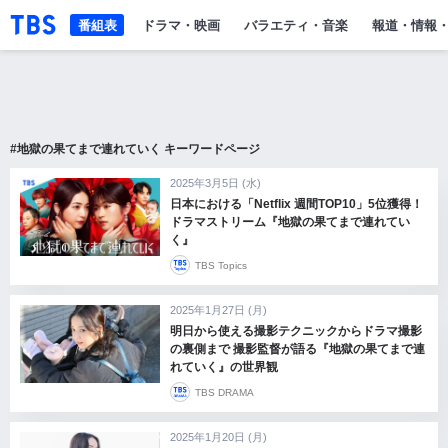
「TBSテレビ」トップページ
番組表
ドラマ・映画
バラエティ・音楽
報道・情報
#地獄の果てまで連れていく キーワードページ
2025年3月5日 (水)
日本における「Netflix 週間TOP10」5位獲得！
ドラマストリーム『地獄の果てまで連れてい
く』
TBS Topics
2025年1月27日 (月)
明日から使える撮影テクニックからドラマ撮影
の裏側まで 撮影監督が語る『地獄の果てまで連
れていく』の世界観
TBS DRAMA
2025年1月20日 (月)