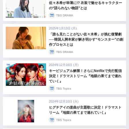
佐々木希が幸薄に!? 衣装で魅せるキャラクター
の“語られない物語”とは
TBS DRAMA
2025年1月13日 (月)
「誰も見たことがない佐々木希」が挑む復讐劇
──韓国人脚本家が解き明かす“モンスター”の創
作プロセスとは
TBS DRAMA
2024年12月16日 (月)
キービジュアル解禁！さらにNetflixで先行配信
決定！ドラマストリーム『地獄の果てまで連れ
ていく』
TBS Topics
2024年12月10日 (火)
ヒグチアイの楽曲が主題歌に決定！ドラマスト
リーム『地獄の果てまで連れていく』
TBS Topics