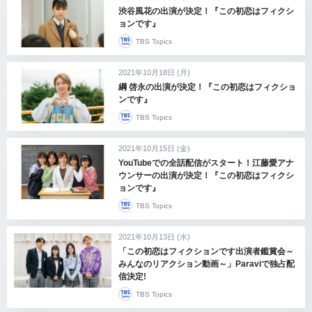
渋谷風花の出演が決定！『この初恋はフィクシ
ョンです』
TBS Topics
2021年10月18日 (月)
綱 啓永の出演が決定！『この初恋はフィクショ
ンです』
TBS Topics
2021年10月15日 (金)
YouTubeでの全話配信がスタート！江藤愛アナ
ウンサーの出演が決定！『この初恋はフィクシ
ョンです』
TBS Topics
2021年10月13日 (水)
「この初恋はフィクションです出演者鑑賞会～
みんなのリアクション動画～」Paraviで独占配
信決定!
TBS Topics