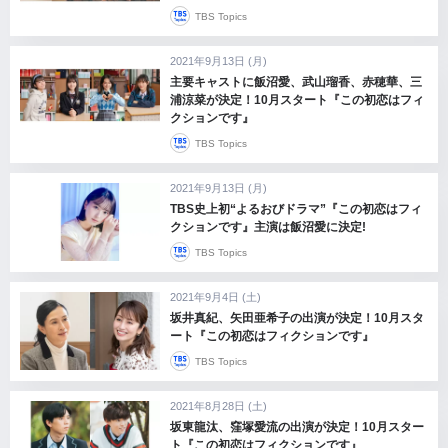
TBS Topics
2021年9月13日 (月)
主要キャストに飯沼愛、武山瑠香、赤穂華、三
浦涼菜が決定！10月スタート『この初恋はフィ
クションです』
TBS Topics
2021年9月13日 (月)
TBS史上初“よるおびドラマ”『この初恋はフィ
クションです』主演は飯沼愛に決定!
TBS Topics
2021年9月4日 (土)
坂井真紀、矢田亜希子の出演が決定！10月スタ
ート『この初恋はフィクションです』
TBS Topics
2021年8月28日 (土)
坂東龍汰、窪塚愛流の出演が決定！10月スター
ト『この初恋はフィクションです』