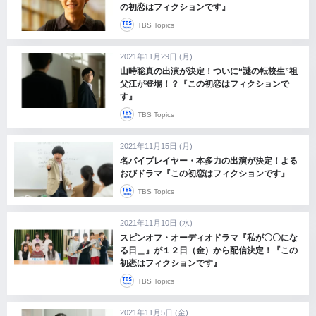
の初恋はフィクションです』
TBS Topics
2021年11月29日 (月)
山時聡真の出演が決定！ついに“謎の転校生”祖
父江が登場！？『この初恋はフィクションで
す』
TBS Topics
2021年11月15日 (月)
名バイプレイヤー・本多力の出演が決定！よる
おびドラマ『この初恋はフィクションです』
TBS Topics
2021年11月10日 (水)
スピンオフ・オーディオドラマ『私が〇〇にな
る日＿』が１２日（金）から配信決定！『この
初恋はフィクションです』
TBS Topics
2021年11月5日 (金)