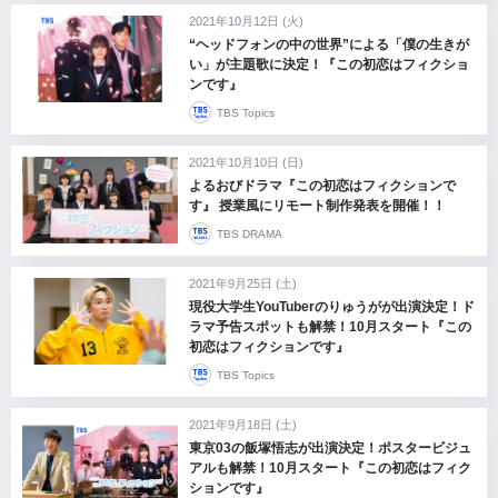
2021年10月12日 (火)
“ヘッドフォンの中の世界”による「僕の生きが
い」が主題歌に決定！『この初恋はフィクショ
ンです』
TBS Topics
2021年10月10日 (日)
よるおびドラマ『この初恋はフィクションで
す』 授業風にリモート制作発表を開催！！
TBS DRAMA
2021年9月25日 (土)
現役大学生YouTuberのりゅうがが出演決定！ド
ラマ予告スポットも解禁！10月スタート『この
初恋はフィクションです』
TBS Topics
2021年9月18日 (土)
東京03の飯塚悟志が出演決定！ポスタービジュ
アルも解禁！10月スタート『この初恋はフィク
ションです』