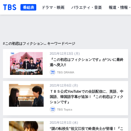
「TBSテレビ」トップページ
番組表
ドラマ・映画
バラエティ・音楽
報道・情報
#この初恋はフィクション... キーワードページ
2021年12月13日 (月)
『この初恋はフィクションです』がついに最終
週へ突入!!
TBS DRAMA
2021年12月6日 (月)
ＴＢＳ公式YouTubeでの全話配信に、英語、中
国語、韓国語字幕が追加！『この初恋はフィク
ションです』
TBS Topics
2021年12月1日 (水)
“謎の転校生”祖父江役で鈴鹿央士が登場！『こ