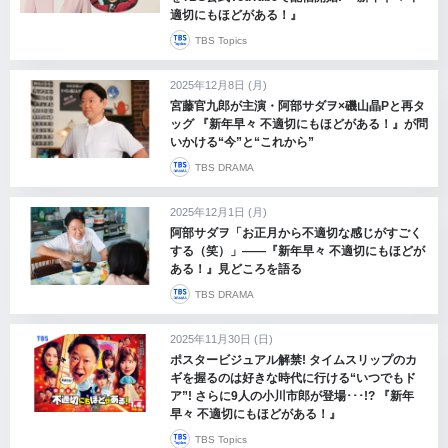
適切にもほどがある！』
TBS Topics
2025年12月8日 (月)
宮藤官九郎が主演・阿部サダヲ×磯山晶Pと再タ
ッグ 『新年早々 不適切にもほどがある！』が問
いかける“今”と“これから”
TBS DRAMA
2025年12月1日 (月)
阿部サダヲ「お正月から不適切な感じがすごく
する（笑）」――『新年早々 不適切にもほどが
ある！』見どころを語る
TBS DRAMA
2025年11月30日 (日)
ポスタービジュアル解禁! タイムスリップのカ
ギを握るのは好きな時代に行ける“いつでもド
ア”! さらに9人の小川市郎が登場･･･!? 『新年
早々 不適切にもほどがある！』
TBS Topics