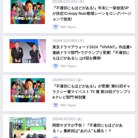
2024年12月19日 (木)
『不適切にもほどがある!』年末に一挙放送SP
が決定!Creepy Nuts歌唱シーンをロングバージ
ョンで放送!
TBS Topics
2024年10月28日 (月)
東京ドラマアウォード2024『VIVANT』作品賞<
連続ドラマ部門>でグランプリ受賞!『不適切に
もほどがある!』は4冠を獲得!
TBS Topics
2024年5月31日 (金)
『不適切にもほどがある!』が受賞! 第61回ギャ
ラクシー賞マイベスト TV 賞 第18回グランプリ
&テレビ部門 特別賞
TBS Topics
2024年3月29日 (金)
阿部サダヲが予告！『不適切にもほどがあ
る！』最終回は”あの人”も踊る！？