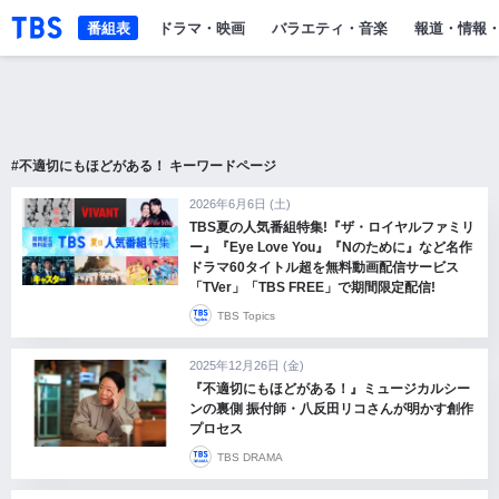
「TBSテレビ」トップページ
番組表
ドラマ・映画
バラエティ・音楽
報道・情報
#不適切にもほどがある！ キーワードページ
2026年6月6日 (土)
TBS夏の人気番組特集!『ザ・ロイヤルファミリ
ー』『Eye Love You』『Nのために』など名作
ドラマ60タイトル超を無料動画配信サービス
「TVer」「TBS FREE」で期間限定配信!
TBS Topics
2025年12月26日 (金)
『不適切にもほどがある！』ミュージカルシー
ンの裏側 振付師・八反田リコさんが明かす創作
プロセス
TBS DRAMA