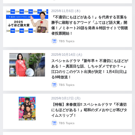
2025年11月6日 (木)
『不適切にもほどがある！』を代表する言葉を
勝手に顕彰するアワード「ふてほど語大賞」開
催！ノミネート20語を発表＆特設サイトで視聴
者投票開始！
TBS Topics
2025年10月14日 (火)
スペシャルドラマ『新年早々 不適切にもほどが
ある！～真面目な話、しちゃダメですか？～』
江口のりこのゲスト出演が決定！ 1月4日(日)よ
る9時放送！
TBS Topics
2025年3月17日 (月)
【特報】来春復活‼ スペシャルドラマ『不適切
にもほどがある！』昭和のダメおやじが再びタ
イムスリップ！
TBS Topics