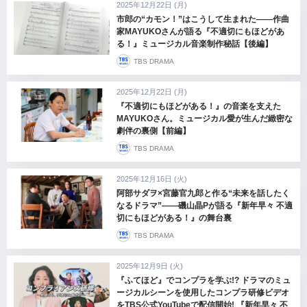
2025年12月22日 (月)
市郎の“カモン！”はこうして生まれた――作曲
家MAYUKOさんが語る『不適切にもほどがあ
る！』ミュージカル音楽制作秘話【後編】
TBS DRAMA
2025年12月22日 (月)
『不適切にもほどがある！』の音楽を支えた
MAYUKOさん。ミュージカル愛が生んだ緻密な
劇伴の裏側【前編】
TBS DRAMA
2025年12月16日 (火)
阿部サダヲ×宮藤官九郎と作る“未来を話したく
なるドラマ”――磯山晶Pが語る『新年早々 不適
切にもほどがある！』の舞台裏
TBS DRAMA
2025年12月9日 (火)
『ふてほど』でコンプラを学ぶ!? ドラマのミュ
ージカルシーンを使用したコンプラ研修ビデオ
をTBS公式YouTubeで配信開始! 『新年早々 不