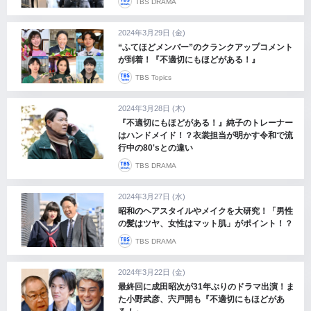
TBS DRAMA
2024年3月29日 (金)
“ふてほどメンバー”のクランクアップコメント
が到着！『不適切にもほどがある！』
TBS Topics
2024年3月28日 (木)
『不適切にもほどがある！』純子のトレーナー
はハンドメイド！？衣裳担当が明かす令和で流
行中の80'sとの違い
TBS DRAMA
2024年3月27日 (水)
昭和のヘアスタイルやメイクを大研究！「男性
の髪はツヤ、女性はマット肌」がポイント！？
TBS DRAMA
2024年3月22日 (金)
最終回に成田昭次が31年ぶりのドラマ出演！ま
た小野武彦、宍戸開も『不適切にもほどがあ